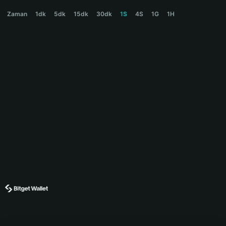
GOKU Price Chart
Zaman
1dk
5dk
15dk
30dk
1S
4S
1G
1H