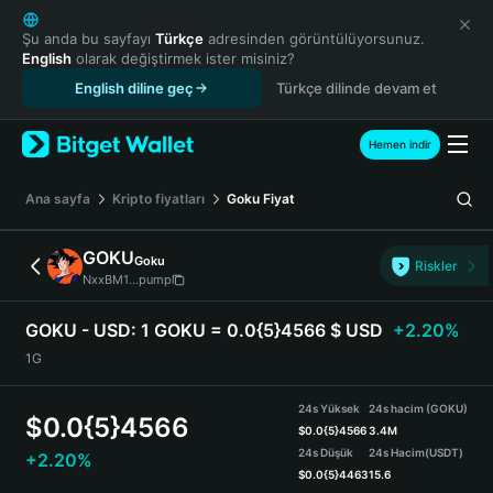
English
日本語
Şu anda bu sayfayı
Türkçe
adresinden görüntülüyorsunuz.
English
olarak değiştirmek ister misiniz?
Tiếng Việt
English diline geç
Türkçe dilinde devam et
Русский
Español (Latinoamérica)
Türkçe
Hemen indir
Italiano
Français
Ana sayfa
Kripto fiyatları
Goku
Fiyat
Deutsch
简体中文
GOKU
Goku
Riskler
繁體中文
NxxBM1...pump
Português (Portugal)
Bahasa Indonesia
GOKU - USD:
1 GOKU = 0.0{5}4566 $ USD
+2.20%
ภาษาไทย
1G
हिन्दी
বাংলা
24s Yüksek
24s hacim (GOKU)
$
0.0{5}4566
Español
$
0.0{5}4566
3.4M
24s Düşük
24s Hacim
(USDT)
+2.20%
Português (Brasil)
$
0.0{5}4463
15.6
Español (Argentina)