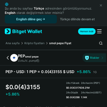
English
日本語
Şu anda bu sayfayı
Türkçe
adresinden görüntülüyorsunuz.
English
olarak değiştirmek ister misiniz?
Tiếng Việt
English diline geç
Türkçe dilinde devam et
Русский
Español (Latinoamérica)
Türkçe
Hemen indir
Italiano
Français
Ana sayfa
Kripto fiyatları
smol pepe
Fiyat
Deutsch
简体中文
PEP
smol pepe
Riskler
繁體中文
Zc4uJV...pump
Português (Portugal)
Bahasa Indonesia
PEP - USD:
1 PEP = 0.0{4}3155 $ USD
+5.86%
1G
ภาษาไทย
हिन्दी
24s Yüksek
24s hacim (PEP )
$
0.0{4}3155
বাংলা
$
0.0{4}3176
36.21M
24s Düşük
24s Hacim
(USDT)
+5.86%
Español
$
0.0{4}298
1.14K
Português (Brasil)
PEP Price Chart
Español (Argentina)