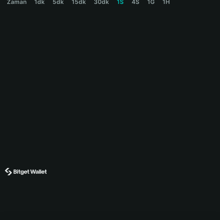
Zaman
1dk
5dk
15dk
30dk
1S
4S
1G
1H