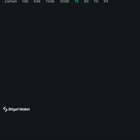
Zaman
1dk
5dk
15dk
30dk
1S
4S
1G
1H