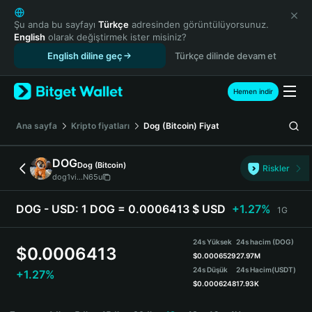
English
日本語
Şu anda bu sayfayı
Türkçe
adresinden görüntülüyorsunuz.
English
olarak değiştirmek ister misiniz?
Tiếng Việt
English diline geç
Türkçe dilinde devam et
Русский
Español (Latinoamérica)
Türkçe
Hemen indir
Italiano
Français
Ana sayfa
Kripto fiyatları
Dog (Bitcoin)
Fiyat
Deutsch
简体中文
DOG
Dog (Bitcoin)
Riskler
繁體中文
dog1vi...N65u
Português (Portugal)
Bahasa Indonesia
DOG - USD:
1 DOG = 0.0006413 $ USD
+1.27%
1G
ภาษาไทย
हिन्दी
24s Yüksek
24s hacim (DOG)
$
0.0006413
বাংলা
$
0.0006529
27.97M
24s Düşük
24s Hacim
(USDT)
+1.27%
Español
$
0.0006248
17.93K
Português (Brasil)
DOG Price Chart
Español (Argentina)