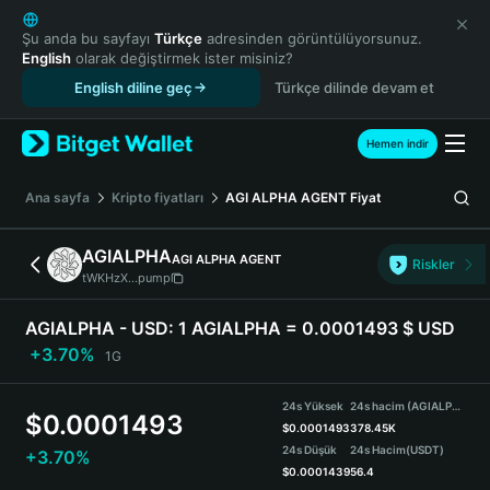
English
日本語
Şu anda bu sayfayı
Türkçe
adresinden görüntülüyorsunuz.
English
olarak değiştirmek ister misiniz?
Tiếng Việt
English diline geç
Türkçe dilinde devam et
Русский
Español (Latinoamérica)
Türkçe
Hemen indir
Italiano
Français
Ana sayfa
Kripto fiyatları
AGI ALPHA AGENT
Fiyat
Deutsch
简体中文
AGIALPHA
AGI ALPHA AGENT
Riskler
繁體中文
tWKHzX...pump
Português (Portugal)
Bahasa Indonesia
AGIALPHA - USD:
1 AGIALPHA = 0.0001493 $ USD
ภาษาไทย
+3.70%
1G
हिन्दी
বাংলা
24s Yüksek
24s hacim (AGIALPHA)
$
0.0001493
Español
$
0.0001493
378.45K
24s Düşük
24s Hacim
(USDT)
+3.70%
Português (Brasil)
$
0.0001439
56.4
Español (Argentina)