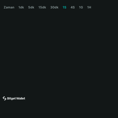
AGIALPHA Price Chart
Zaman
1dk
5dk
15dk
30dk
1S
4S
1G
1H