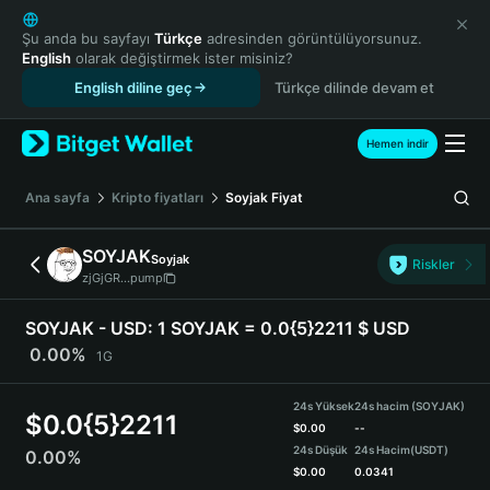
English
日本語
Şu anda bu sayfayı
Türkçe
adresinden görüntülüyorsunuz.
English
olarak değiştirmek ister misiniz?
Tiếng Việt
English diline geç
Türkçe dilinde devam et
Русский
Español (Latinoamérica)
Türkçe
Hemen indir
Italiano
Français
Ana sayfa
Kripto fiyatları
Soyjak
Fiyat
Deutsch
简体中文
SOYJAK
Soyjak
Riskler
繁體中文
zjGjGR...pump
Português (Portugal)
Bahasa Indonesia
SOYJAK - USD:
1 SOYJAK = 0.0{5}2211 $ USD
ภาษาไทย
0.00%
1G
हिन्दी
বাংলা
24s Yüksek
24s hacim (SOYJAK)
$
0.0{5}2211
Español
$
0.00
--
24s Düşük
24s Hacim
(USDT)
0.00%
Português (Brasil)
$
0.00
0.0341
Español (Argentina)