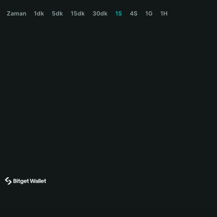
SOYJAK Price Chart
Zaman
1dk
5dk
15dk
30dk
1S
4S
1G
1H