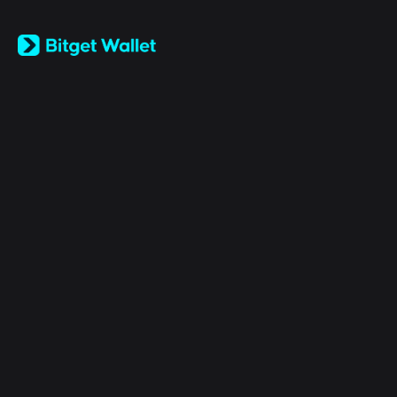
English
日本語
Tiếng Việt
Русский
Şirket
Español (Latinoamérica)
Türkçe
Bitget Wallet X
Italiano
Français
Güvenlik
Deutsch
简体中文
Araçlar
繁體中文
Português (Portugal)
Varlıklar
Bahasa Indonesia
ภาษาไทย
Products
العربية
हिन्दी
Yasal
বাংলা
Español
Português (Brasil)
Español (Argentina)