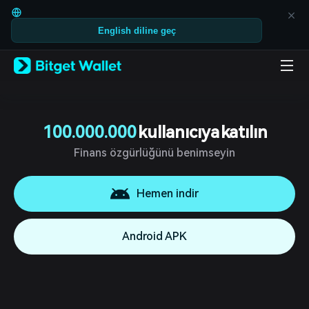
English
日本語
English diline geç
Tiếng Việt
Русский
Español (Latinoamérica)
Türkçe
Italiano
Français
Deutsch
100.000.000
kullanıcıya katılın
简体中文
繁體中文
Finans özgürlüğünü benimseyin
Português (Portugal)
Bahasa Indonesia
Hemen indir
ภาษาไทย
العربية
हिन्दी
Android APK
বাংলা
Español
Português (Brasil)
Español (Argentina)