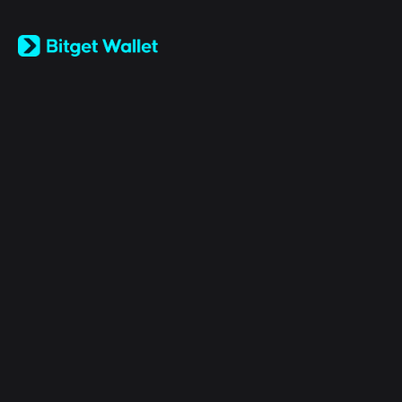
English
日本語
Tiếng Việt
Русский
Şirket
Español (Latinoamérica)
Türkçe
Bitget Wallet X
Italiano
Français
Güvenlik
Deutsch
简体中文
Araçlar
繁體中文
Português (Portugal)
Varlıklar
Bahasa Indonesia
ภาษาไทย
Products
العربية
हिन्दी
Yasal
বাংলা
Español
Português (Brasil)
Español (Argentina)