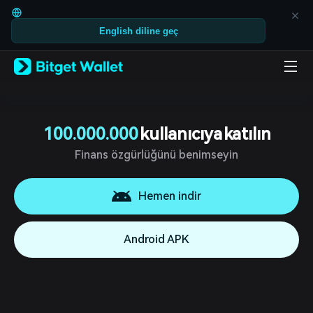
English
日本語
English diline geç
Tiếng Việt
Русский
Español (Latinoamérica)
Türkçe
Italiano
Français
Deutsch
100.000.000
kullanıcıya katılın
简体中文
繁體中文
Finans özgürlüğünü benimseyin
Português (Portugal)
Bahasa Indonesia
Hemen indir
ภาษาไทย
العربية
हिन्दी
Android APK
বাংলা
Español
Português (Brasil)
Español (Argentina)