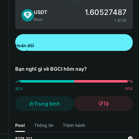
1.60527487
USDT
Base
≈ $
1.61
Hoán đổi
Tải xuống Bitget Wallet
Bạn nghĩ gì về BGCI hôm nay?
50
%
50
%
Trung bình
Tệ
Pool
Thông tin
Thịnh hành
$278,317