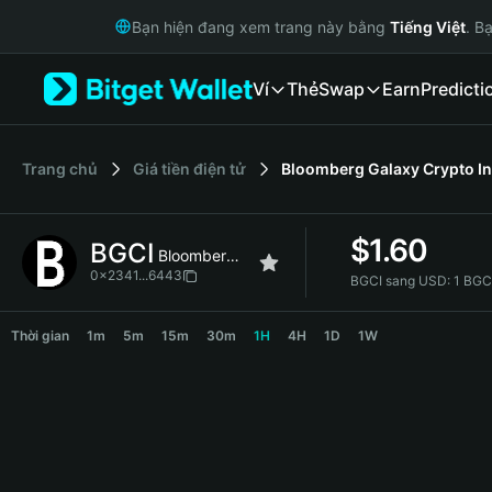
English
Bạn hiện đang xem trang này bằng
Tiếng Việt
. B
日本語
Tiếng Việt
Ví
Thẻ
Swap
Earn
Predicti
Русский
Español (Latinoamérica)
Türkçe
Italiano
‌Trang chủ
Giá tiền điện tử
Bloomberg Galaxy Crypto I
Français
Deutsch
$
1.60
BGCI
简体中文
Bloomberg Galaxy Crypto Index
繁體中文
0x2341...6443
BGCI sang USD:
1 BGC
Português (Portugal)
BGCI Price Chart
Bahasa Indonesia
Thời gian
1m
5m
15m
30m
1H
4H
1D
1W
ภาษาไทย
हिन्दी
বাংলা
Español
Português (Brasil)
Español (Argentina)