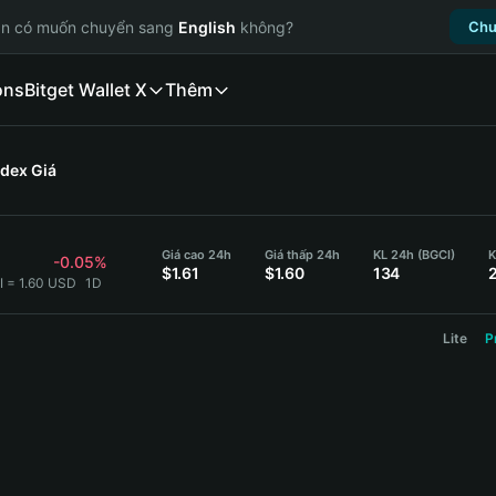
ạn có muốn chuyển sang
English
không?
Chu
ons
Bitget Wallet X
Thêm
ndex
Giá
Giá cao 24h
Giá thấp 24h
KL 24h (BGCI)
K
-0.05%
$1.61
$1.60
134
I = 1.60 USD
1D
Lite
P