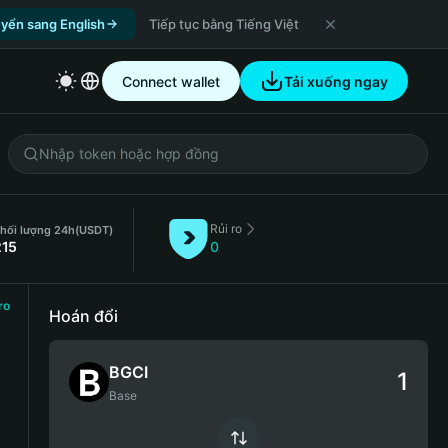
yển sang English
Tiếp tục bằng Tiếng Việt
Connect wallet
Tải xuống ngay
Rủi ro
hối lượng 24h
(USDT)
215
0
ro
Hoán đổi
BGCI
Base