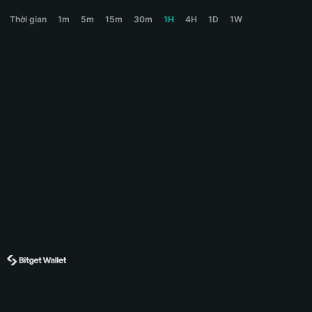
ZEME Price Chart
Thời gian
1m
5m
15m
30m
1H
4H
1D
1W