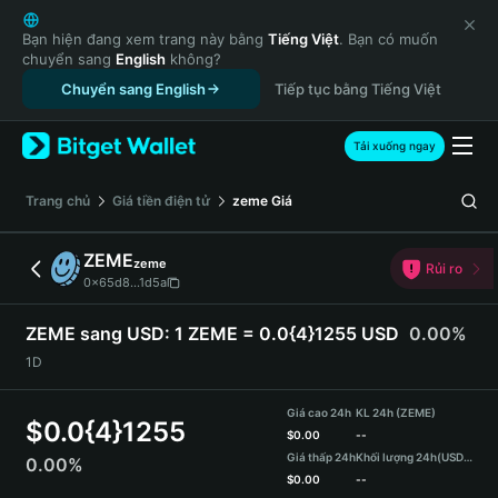
English
日本語
Bạn hiện đang xem trang này bằng
Tiếng Việt
. Bạn có muốn
chuyển sang
English
không?
Tiếng Việt
Chuyển sang English
Tiếp tục bằng Tiếng Việt
Русский
Español (Latinoamérica)
Türkçe
Tải xuống ngay
Italiano
Français
‌Trang chủ
Giá tiền điện tử
zeme
Giá
Deutsch
简体中文
ZEME
zeme
Rủi ro
繁體中文
0x65d8...1d5a
Português (Portugal)
Bahasa Indonesia
ZEME sang USD:
1 ZEME = 0.0{4}1255 USD
0.00%
ภาษาไทย
1D
हिन्दी
বাংলা
Giá cao 24h
KL 24h (ZEME)
$
0.0{4}1255
Español
$
0.00
--
Giá thấp 24h
Khối lượng 24h
(USDT)
0.00%
Português (Brasil)
$
0.00
--
Español (Argentina)