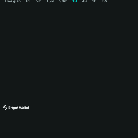
Thời gian
1m
5m
15m
30m
1H
4H
1D
1W