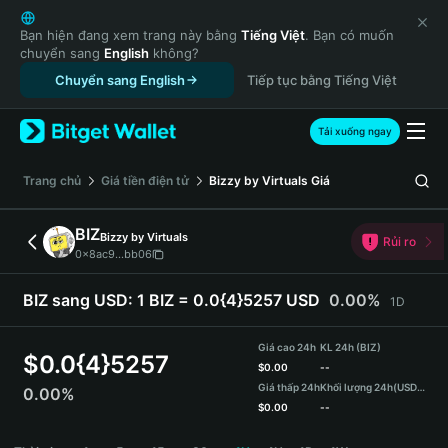
English
日本語
Bạn hiện đang xem trang này bằng
Tiếng Việt
. Bạn có muốn
chuyển sang
English
không?
Tiếng Việt
Chuyển sang English
Tiếp tục bằng Tiếng Việt
Русский
Español (Latinoamérica)
Türkçe
Tải xuống ngay
Italiano
Français
‌Trang chủ
Giá tiền điện tử
Bizzy by Virtuals
Giá
Deutsch
简体中文
BIZ
Bizzy by Virtuals
Rủi ro
繁體中文
0x8ac9...bb06
Português (Portugal)
Bahasa Indonesia
BIZ sang USD:
1 BIZ = 0.0{4}5257 USD
0.00%
1D
ภาษาไทย
हिन्दी
Giá cao 24h
KL 24h (BIZ)
$
0.0{4}5257
বাংলা
$
0.00
--
Giá thấp 24h
Khối lượng 24h
(USDT)
0.00%
Español
$
0.00
--
Português (Brasil)
BIZ Price Chart
Español (Argentina)