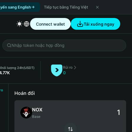
yển sang English
Tiếp tục bằng Tiếng Việt
Connect wallet
Tải xuống ngay
Rủi ro
Khối lượng 24h
(USDT)
4.77K
0
ro
Hoán đổi
NOX
Base