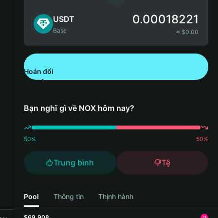
0.00018221
USDT
Base
≈ $
0.00
Hoán đổi
Tải xuống Bitget Wallet
Bạn nghĩ gì về NOX hôm nay?
50
%
50
%
Trung bình
Tệ
Pool
Thông tin
Thịnh hành
$69,908