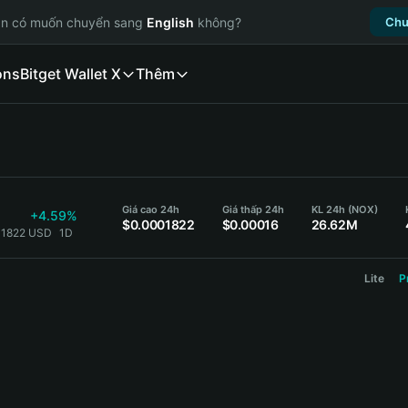
ạn có muốn chuyển sang
English
không?
Chu
ons
Bitget Wallet X
Thêm
Giá cao 24h
Giá thấp 24h
KL 24h (NOX)
+4.59%
$0.0001822
$0.00016
26.62M
01822 USD
1D
Lite
P