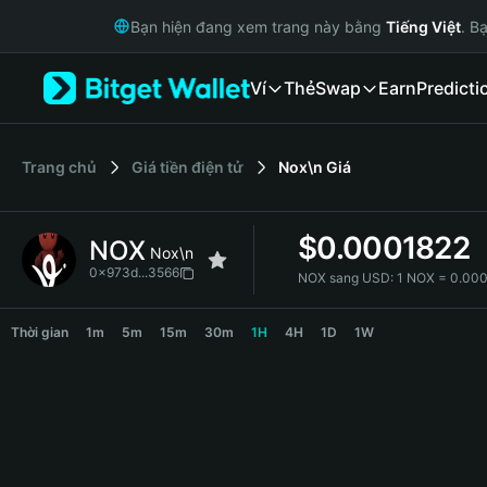
English
Bạn hiện đang xem trang này bằng
Tiếng Việt
. B
日本語
Tiếng Việt
Ví
Thẻ
Swap
Earn
Predicti
Русский
Español (Latinoamérica)
Türkçe
Italiano
‌Trang chủ
Giá tiền điện tử
Nox\n
Giá
Français
Deutsch
$
0.0001822
NOX
简体中文
Nox\n
繁體中文
0x973d...3566
NOX sang USD:
1 NOX = 0.00
Português (Portugal)
NOX Price Chart
Bahasa Indonesia
Thời gian
1m
5m
15m
30m
1H
4H
1D
1W
ภาษาไทย
हिन्दी
বাংলা
Español
Português (Brasil)
Español (Argentina)