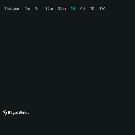
SHOGUN Price Chart
Thời gian
1m
5m
15m
30m
1H
4H
1D
1W