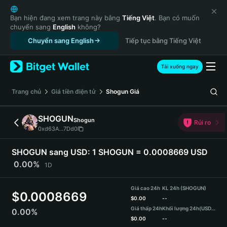
English
日本語
Bạn hiện đang xem trang này bằng
Tiếng Việt
. Bạn có muốn
chuyển sang
English
không?
Tiếng Việt
Chuyển sang English
Tiếp tục bằng Tiếng Việt
Русский
Español (Latinoamérica)
Türkçe
Tải xuống ngay
Italiano
Français
‌Trang chủ
Giá tiền điện tử
Shogun
Giá
Deutsch
简体中文
SHOGUN
Shogun
Rủi ro
繁體中文
0xd63A...7Dd0
Português (Portugal)
Bahasa Indonesia
SHOGUN sang USD:
1 SHOGUN = 0.0008669 USD
ภาษาไทย
0.00%
1D
हिन्दी
বাংলা
Giá cao 24h
KL 24h (SHOGUN)
$
0.0008669
Español
$
0.00
--
Giá thấp 24h
Khối lượng 24h
(USDT)
0.00%
Português (Brasil)
$
0.00
--
Español (Argentina)