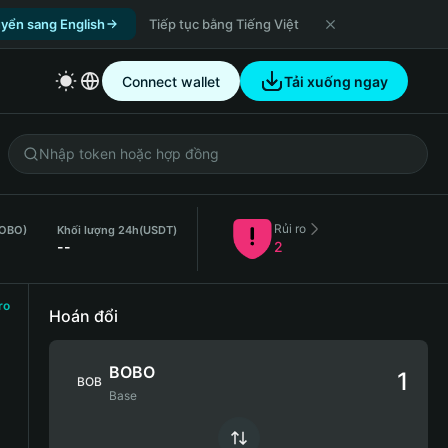
yển sang English
Tiếp tục bằng Tiếng Việt
Connect wallet
Tải xuống ngay
Rủi ro
BOBO)
Khối lượng 24h
(USDT)
--
2
ro
Hoán đổi
BOBO
BOB
Base