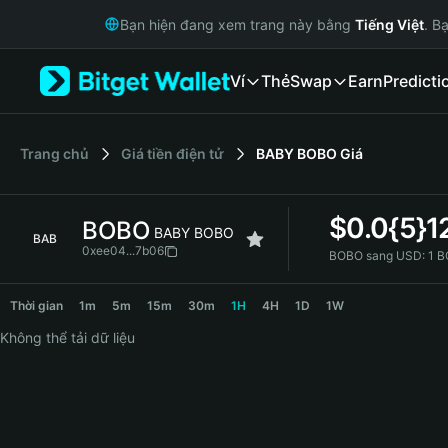
English
Bạn hiện đang xem trang này bằng
Tiếng Việt
. B
日本語
Tiếng Việt
Ví
Thẻ
Swap
Earn
Predicti
Русский
Español (Latinoamérica)
Türkçe
Italiano
‌Trang chủ
Giá tiền điện tử
BABY BOBO
Giá
Français
Deutsch
$
0.0{5}1
BOBO
简体中文
BABY BOBO
BAB
繁體中文
0xee04...7b06
BOBO sang USD:
1 B
Português (Portugal)
BOBO Price Chart
Bahasa Indonesia
Thời gian
1m
5m
15m
30m
1H
4H
1D
1W
ภาษาไทย
Không thể tải dữ liệu
हिन्दी
বাংলা
Español
Português (Brasil)
Español (Argentina)