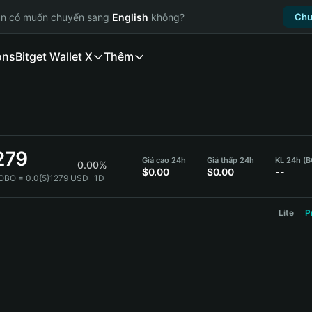
ạn có muốn chuyển sang
English
không?
Chu
ons
Bitget Wallet X
Thêm
279
Giá cao 24h
Giá thấp 24h
KL 24h (
0.00%
$0.00
$0.00
--
OBO = 0.0{5}1279 USD
1D
Lite
P