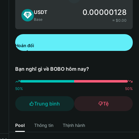
0.00000128
USDT
Base
≈ $
0.00
Hoán đổi
Tải xuống Bitget Wallet
Bạn nghĩ gì về BOBO hôm nay?
50
%
50
%
Trung bình
Tệ
Pool
Thông tin
Thịnh hành