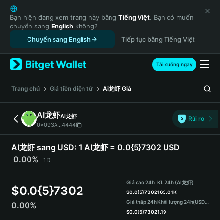
English
日本語
Bạn hiện đang xem trang này bằng
Tiếng Việt
. Bạn có muốn
chuyển sang
English
không?
Tiếng Việt
Chuyển sang English
Tiếp tục bằng Tiếng Việt
Русский
Español (Latinoamérica)
Türkçe
Tải xuống ngay
Italiano
Français
‌Trang chủ
Giá tiền điện tử
Ai龙虾
Giá
Deutsch
简体中文
AI龙虾
Ai龙虾
Rủi ro
繁體中文
0x093A...4444
Português (Portugal)
Bahasa Indonesia
AI龙虾 sang USD:
1 AI龙虾 = 0.0{5}7302 USD
ภาษาไทย
0.00%
1D
हिन्दी
বাংলা
Giá cao 24h
KL 24h (AI龙虾)
$
0.0{5}7302
Español
$
0.0{5}7302
163.01K
Giá thấp 24h
Khối lượng 24h
(USDT)
0.00%
Português (Brasil)
$
0.0{5}7302
1.19
Español (Argentina)