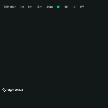
AI龙虾 Price Chart
Thời gian
1m
5m
15m
30m
1H
4H
1D
1W