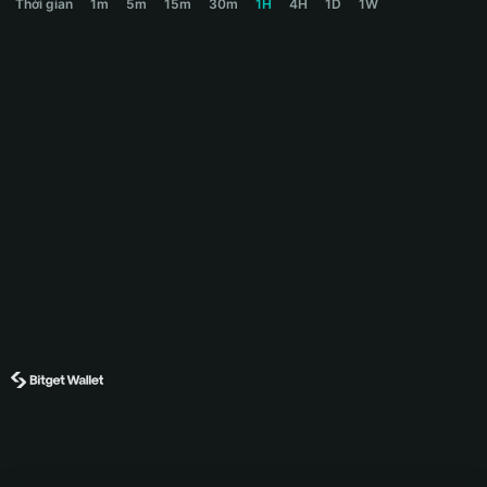
Thời gian
1m
5m
15m
30m
1H
4H
1D
1W