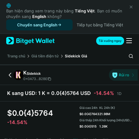
English
日本語
Bạn hiện đang xem trang này bằng
Tiếng Việt
. Bạn có muốn
chuyển sang
English
không?
Tiếng Việt
Chuyển sang English
Tiếp tục bằng Tiếng Việt
Русский
Español (Latinoamérica)
Türkçe
Tải xuống ngay
Italiano
Français
‌Trang chủ
Giá tiền điện tử
Sidekick
Giá
Deutsch
简体中文
K
Sidekick
Rủi ro
繁體中文
0x0A73...B2BE
Português (Portugal)
Bahasa Indonesia
K sang USD:
1 K = 0.0{4}5764 USD
-14.54%
1D
ภาษาไทย
हिन्दी
Giá cao 24h
KL 24h (K)
$
0.0{4}5764
বাংলা
$
0.0{4}7643
21.98M
Giá thấp 24h
Khối lượng 24h
(USDT)
-14.54%
Español
$
0.0{4}515
1.26K
Português (Brasil)
K Price Chart
Español (Argentina)