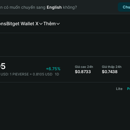
ạn có muốn chuyển sang
English
không?
Chu
ons
Bitget Wallet X
Thêm
05
Giá cao 24h
Giá thấp 24h
+6.75%
$0.8733
$0.7438
 USD:
1 PIEVERSE = 0.8105 USD
1D
Lite
P