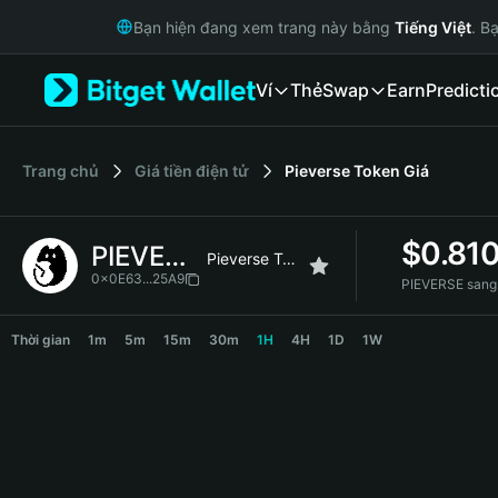
English
Bạn hiện đang xem trang này bằng
Tiếng Việt
. B
日本語
Tiếng Việt
Ví
Thẻ
Swap
Earn
Predicti
Русский
Español (Latinoamérica)
Türkçe
Italiano
‌Trang chủ
Giá tiền điện tử
Pieverse Token
Giá
Français
Deutsch
$
0.81
PIEVERSE
简体中文
Pieverse Token
繁體中文
0x0E63...25A9
PIEVERSE sang
Português (Portugal)
PIEVERSE Price Chart
Bahasa Indonesia
Thời gian
1m
5m
15m
30m
1H
4H
1D
1W
ภาษาไทย
हिन्दी
বাংলা
Español
Português (Brasil)
Español (Argentina)