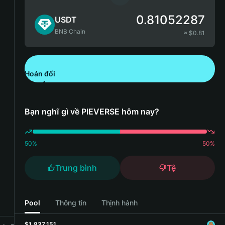
0.81052287
USDT
BNB Chain
≈ $
0.81
Hoán đổi
Tải xuống Bitget Wallet
Bạn nghĩ gì về PIEVERSE hôm nay?
50
%
50
%
Trung bình
Tệ
Pool
Thông tin
Thịnh hành
$1,837,151