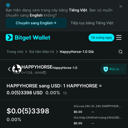
English
日本語
Bạn hiện đang xem trang này bằng
Tiếng Việt
. Bạn có muốn
chuyển sang
English
không?
Tiếng Việt
Chuyển sang English
Tiếp tục bằng Tiếng Việt
Русский
Español (Latinoamérica)
Türkçe
Tải xuống ngay
Italiano
Français
‌Trang chủ
Giá tiền điện tử
HappyHorse-1.0
Giá
Deutsch
简体中文
HAPPYHORSE
HappyHorse-1.0
Rủi ro
繁體中文
0x1128...4444
Português (Portugal)
Bahasa Indonesia
HAPPYHORSE sang USD:
1 HAPPYHORSE =
ภาษาไทย
0.0{5}3398 USD
0.00%
1D
हिन्दी
বাংলা
Giá cao 24h
KL 24h (HAPPYHORSE)
$
0.0{5}3398
Español
$
0.00
--
Giá thấp 24h
Khối lượng 24h
(USDT)
0.00%
Português (Brasil)
$
0.00
--
Español (Argentina)