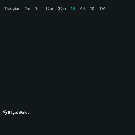
HAPPYHORSE Price Chart
Thời gian
1m
5m
15m
30m
1H
4H
1D
1W