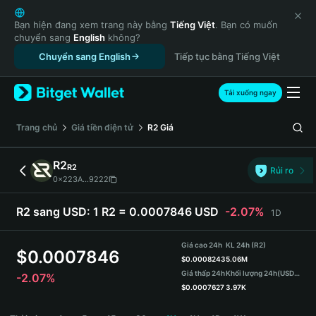
English
日本語
Bạn hiện đang xem trang này bằng
Tiếng Việt
. Bạn có muốn
chuyển sang
English
không?
Tiếng Việt
Chuyển sang English
Tiếp tục bằng Tiếng Việt
Русский
Español (Latinoamérica)
Türkçe
Tải xuống ngay
Italiano
Français
‌Trang chủ
Giá tiền điện tử
R2
Giá
Deutsch
简体中文
R2
R2
Rủi ro
繁體中文
0x223A...9222
Português (Portugal)
Bahasa Indonesia
R2 sang USD:
1 R2 = 0.0007846 USD
-2.07%
1D
ภาษาไทย
हिन्दी
Giá cao 24h
KL 24h (R2)
$
0.0007846
বাংলা
$
0.0008243
5.06M
Giá thấp 24h
Khối lượng 24h
(USDT)
-2.07%
Español
$
0.0007627
3.97K
Português (Brasil)
R2 Price Chart
Español (Argentina)