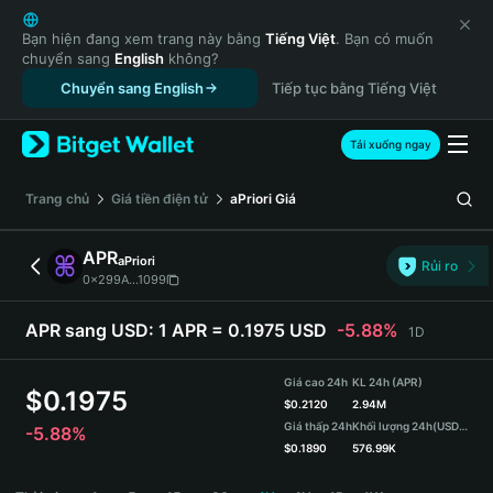
English
日本語
Bạn hiện đang xem trang này bằng
Tiếng Việt
. Bạn có muốn
chuyển sang
English
không?
Tiếng Việt
Chuyển sang English
Tiếp tục bằng Tiếng Việt
Русский
Español (Latinoamérica)
Türkçe
Tải xuống ngay
Italiano
Français
‌Trang chủ
Giá tiền điện tử
aPriori
Giá
Deutsch
简体中文
APR
aPriori
Rủi ro
繁體中文
0x299A...1099
Português (Portugal)
Bahasa Indonesia
APR sang USD:
1 APR = 0.1975 USD
-5.88%
1D
ภาษาไทย
हिन्दी
Giá cao 24h
KL 24h (APR)
$
0.1975
বাংলা
$
0.2120
2.94M
Giá thấp 24h
Khối lượng 24h
(USDT)
-5.88%
Español
$
0.1890
576.99K
Português (Brasil)
APR Price Chart
Español (Argentina)