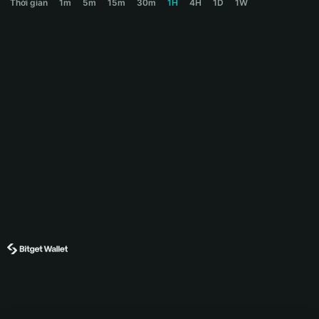
Thời gian
1m
5m
15m
30m
1H
4H
1D
1W