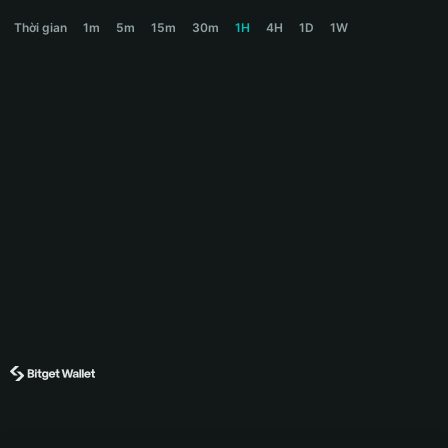
BABYFROG Price Chart
Thời gian
1m
5m
15m
30m
1H
4H
1D
1W