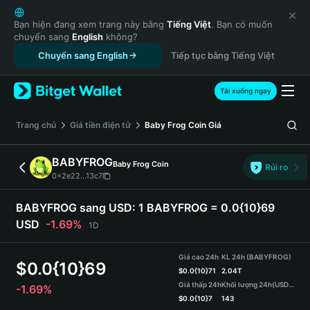
English
日本語
Bạn hiện đang xem trang này bằng
Tiếng Việt
. Bạn có muốn
chuyển sang
English
không?
Tiếng Việt
Chuyển sang English
Tiếp tục bằng Tiếng Việt
Русский
Español (Latinoamérica)
Türkçe
Tải xuống ngay
Italiano
Français
‌Trang chủ
Giá tiền điện tử
Baby Frog Coin
Giá
Deutsch
简体中文
BABYFROG
Baby Frog Coin
Rủi ro
繁體中文
0x2e22...13c7
Português (Portugal)
Bahasa Indonesia
BABYFROG sang USD:
1 BABYFROG = 0.0{10}69
ภาษาไทย
USD
-1.69%
1D
हिन्दी
বাংলা
Giá cao 24h
KL 24h (BABYFROG)
$
0.0{10}69
Español
$
0.0{10}71
2.04T
Giá thấp 24h
Khối lượng 24h
(USDT)
-1.69%
Português (Brasil)
$
0.0{10}7
143
Español (Argentina)