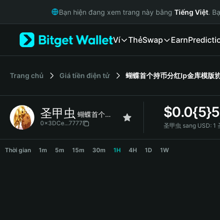
English
Bạn hiện đang xem trang này bằng
Tiếng Việt
. B
日本語
Tiếng Việt
Ví
Thẻ
Swap
Earn
Predicti
Русский
Español (Latinoamérica)
Türkçe
Italiano
‌Trang chủ
Giá tiền điện tử
蝴蝶首个持币分红lp金库模版
Français
Deutsch
$
0.0{5}
圣甲虫
简体中文
蝴蝶首个持币分红lp金库模版协议
繁體中文
0x3DCe...7777
圣甲虫 sang USD:
1 
Português (Portugal)
圣甲虫 Price Chart
Bahasa Indonesia
Thời gian
1m
5m
15m
30m
1H
4H
1D
1W
ภาษาไทย
हिन्दी
বাংলা
Español
Português (Brasil)
Español (Argentina)