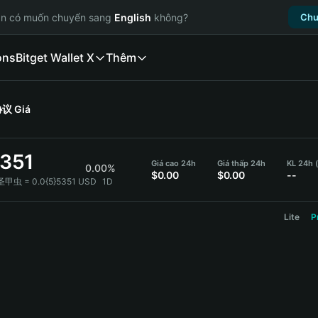
ạn có muốn chuyển sang
English
không?
Chu
ons
Bitget Wallet X
Thêm
协议
Giá
5351
Giá cao 24h
Giá thấp 24h
KL 24h
0.00%
$0.00
$0.00
--
圣甲虫 = 0.0{5}5351 USD
1D
Lite
P