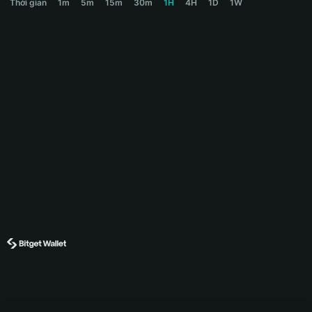
Thời gian
1m
5m
15m
30m
1H
4H
1D
1W