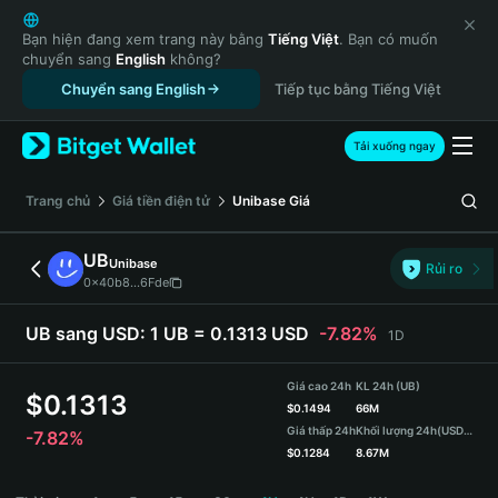
English
日本語
Bạn hiện đang xem trang này bằng
Tiếng Việt
. Bạn có muốn
chuyển sang
English
không?
Tiếng Việt
Chuyển sang English
Tiếp tục bằng Tiếng Việt
Русский
Español (Latinoamérica)
Türkçe
Tải xuống ngay
Italiano
Français
‌Trang chủ
Giá tiền điện tử
Unibase
Giá
Deutsch
简体中文
UB
Unibase
Rủi ro
繁體中文
0x40b8...6Fde
Português (Portugal)
Bahasa Indonesia
UB sang USD:
1 UB = 0.1313 USD
-7.82%
1D
ภาษาไทย
हिन्दी
Giá cao 24h
KL 24h (UB)
$
0.1313
বাংলা
$
0.1494
66M
Giá thấp 24h
Khối lượng 24h
(USDT)
-7.82%
Español
$
0.1284
8.67M
Português (Brasil)
UB Price Chart
Español (Argentina)