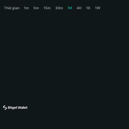
BNBHOLDER Price Chart
Thời gian
1m
5m
15m
30m
1H
4H
1D
1W