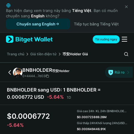
English
日本語
Bạn hiện đang xem trang này bằng
Tiếng Việt
. Bạn có muốn
chuyển sang
English
không?
Tiếng Việt
Chuyển sang English
Tiếp tục bằng Tiếng Việt
Русский
Español (Latinoamérica)
Türkçe
Tải xuống ngay
Italiano
Français
‌Trang chủ
Giá tiền điện tử
币安Holder
Giá
Deutsch
简体中文
BNBHOLDER
币安Holder
Rủi ro
繁體中文
0x4444...7d03
Português (Portugal)
Bahasa Indonesia
BNBHOLDER sang USD:
1 BNBHOLDER =
ภาษาไทย
0.0006772 USD
-5.64%
1D
हिन्दी
বাংলা
Giá cao 24h
KL 24h (BNBHOLDER)
$
0.0006772
Español
$
0.0007238
69.26M
Giá thấp 24h
Khối lượng 24h
(USDT)
-5.64%
Português (Brasil)
$
0.0006494
46.91K
Español (Argentina)