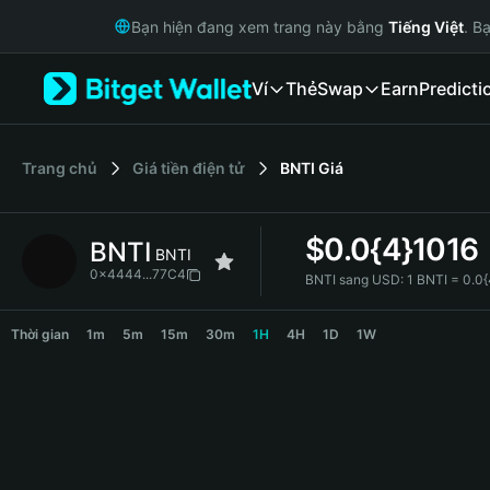
English
Bạn hiện đang xem trang này bằng
Tiếng Việt
. B
日本語
Tiếng Việt
Ví
Thẻ
Swap
Earn
Predicti
Русский
Español (Latinoamérica)
Türkçe
Italiano
‌Trang chủ
Giá tiền điện tử
BNTI
Giá
Français
Deutsch
$
0.0{4}1016
BNTI
简体中文
BNTI
繁體中文
0x4444...77C4
BNTI sang USD:
1 BNTI = 0.0
Português (Portugal)
BNTI Price Chart
Bahasa Indonesia
Thời gian
1m
5m
15m
30m
1H
4H
1D
1W
ภาษาไทย
हिन्दी
বাংলা
Español
Português (Brasil)
Español (Argentina)