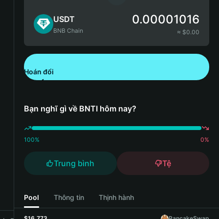
0.00001016
USDT
BNB Chain
≈ $
0.00
Hoán đổi
Tải xuống Bitget Wallet
Bạn nghĩ gì về BNTI hôm nay?
100
%
0
%
Trung bình
Tệ
Pool
Thông tin
Thịnh hành
$16,773
PancakeSwap