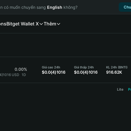
ạn có muốn chuyển sang
English
không?
Chu
ons
Bitget Wallet X
Thêm
Giá cao 24h
Giá thấp 24h
KL 24h (BNTI)
0.00%
$0.0{4}1016
$0.0{4}1016
916.62K
{4}1016 USD
1D
Lite
P