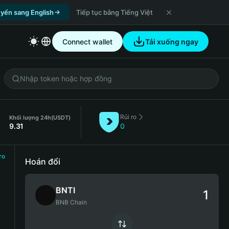
yển sang English
Tiếp tục bằng Tiếng Việt
Connect wallet
Tải xuống ngay
Rủi ro
Khối lượng 24h
(USDT)
9.31
0
ro
Hoán đổi
BNTI
BNB Chain