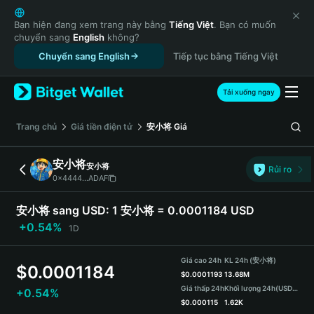
English
日本語
Bạn hiện đang xem trang này bằng
Tiếng Việt
. Bạn có muốn
chuyển sang
English
không?
Tiếng Việt
Chuyển sang English
Tiếp tục bằng Tiếng Việt
Русский
Español (Latinoamérica)
Türkçe
Tải xuống ngay
Italiano
Français
‌Trang chủ
Giá tiền điện tử
安小将
Giá
Deutsch
简体中文
安小将
安小将
Rủi ro
繁體中文
0x4444...ADAF
Português (Portugal)
Bahasa Indonesia
安小将 sang USD:
1 安小将 = 0.0001184 USD
ภาษาไทย
+0.54%
1D
हिन्दी
বাংলা
Giá cao 24h
KL 24h (安小将)
$
0.0001184
Español
$
0.0001193
13.68M
Giá thấp 24h
Khối lượng 24h
(USDT)
+0.54%
Português (Brasil)
$
0.000115
1.62K
Español (Argentina)