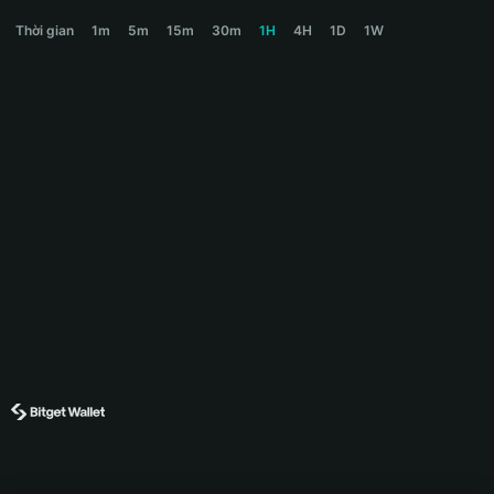
安小将 Price Chart
Thời gian
1m
5m
15m
30m
1H
4H
1D
1W