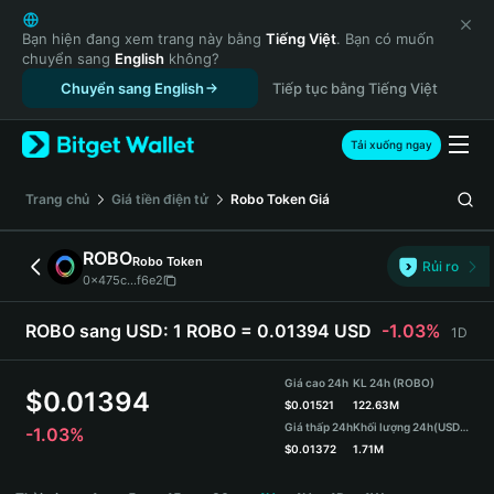
English
日本語
Bạn hiện đang xem trang này bằng
Tiếng Việt
. Bạn có muốn
chuyển sang
English
không?
Tiếng Việt
Chuyển sang English
Tiếp tục bằng Tiếng Việt
Русский
Español (Latinoamérica)
Türkçe
Tải xuống ngay
Italiano
Français
‌Trang chủ
Giá tiền điện tử
Robo Token
Giá
Deutsch
简体中文
ROBO
Robo Token
Rủi ro
繁體中文
0x475c...f6e2
Português (Portugal)
Bahasa Indonesia
ROBO sang USD:
1 ROBO = 0.01394 USD
-1.03%
1D
ภาษาไทย
हिन्दी
Giá cao 24h
KL 24h (ROBO)
$
0.01394
বাংলা
$
0.01521
122.63M
Giá thấp 24h
Khối lượng 24h
(USDT)
-1.03%
Español
$
0.01372
1.71M
Português (Brasil)
ROBO Price Chart
Español (Argentina)