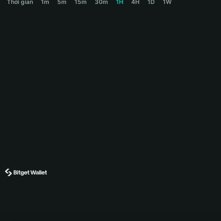
Thời gian
1m
5m
15m
30m
1H
4H
1D
1W