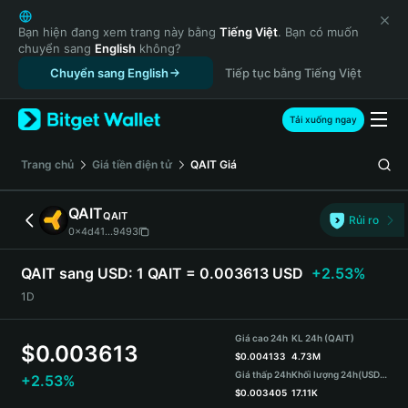
English
日本語
Bạn hiện đang xem trang này bằng
Tiếng Việt
. Bạn có muốn
chuyển sang
English
không?
Tiếng Việt
Chuyển sang English
Tiếp tục bằng Tiếng Việt
Русский
Español (Latinoamérica)
Türkçe
Tải xuống ngay
Italiano
Français
‌Trang chủ
Giá tiền điện tử
QAIT
Giá
Deutsch
简体中文
QAIT
QAIT
Rủi ro
繁體中文
0x4d41...9493
Português (Portugal)
Bahasa Indonesia
QAIT sang USD:
1 QAIT = 0.003613 USD
+2.53%
ภาษาไทย
1D
हिन्दी
বাংলা
Giá cao 24h
KL 24h (QAIT)
$
0.003613
Español
$
0.004133
4.73M
Giá thấp 24h
Khối lượng 24h
(USDT)
+2.53%
Português (Brasil)
$
0.003405
17.11K
Español (Argentina)