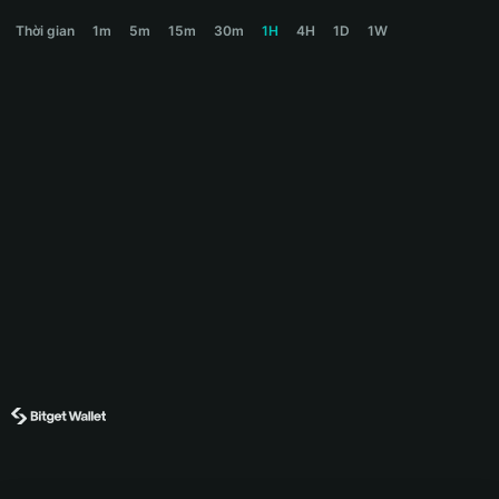
QAIT Price Chart
Thời gian
1m
5m
15m
30m
1H
4H
1D
1W