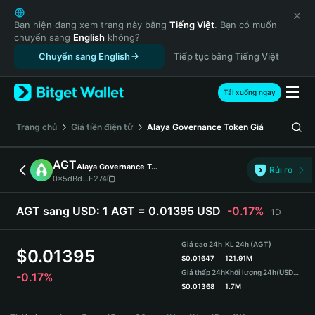
English
日本語
Bạn hiện đang xem trang này bằng
Tiếng Việt
. Bạn có muốn
chuyển sang
English
không?
Tiếng Việt
Chuyển sang English
Tiếp tục bằng Tiếng Việt
Русский
Español (Latinoamérica)
Türkçe
Tải xuống ngay
Italiano
Français
‌Trang chủ
Giá tiền điện tử
Alaya Governance Token
Giá
Deutsch
简体中文
AGT
Alaya Governance Token
Rủi ro
繁體中文
0x5dBd...E274
Português (Portugal)
Bahasa Indonesia
AGT sang USD:
1 AGT = 0.01395 USD
-0.17%
1D
ภาษาไทย
हिन्दी
Giá cao 24h
KL 24h (AGT)
$
0.01395
বাংলা
$
0.01647
121.91M
Giá thấp 24h
Khối lượng 24h
(USDT)
-0.17%
Español
$
0.01368
1.7M
Português (Brasil)
AGT Price Chart
Español (Argentina)