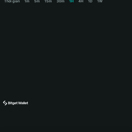
Thời gian
1m
5m
15m
30m
1H
4H
1D
1W