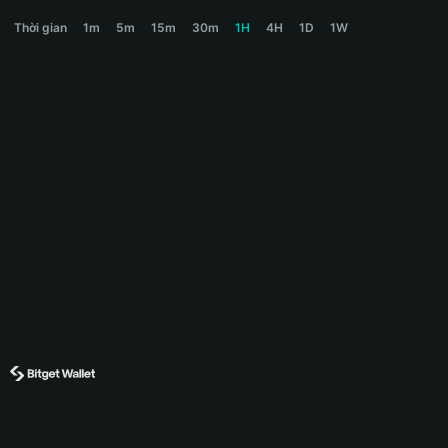
HEMI Price Chart
Thời gian
1m
5m
15m
30m
1H
4H
1D
1W