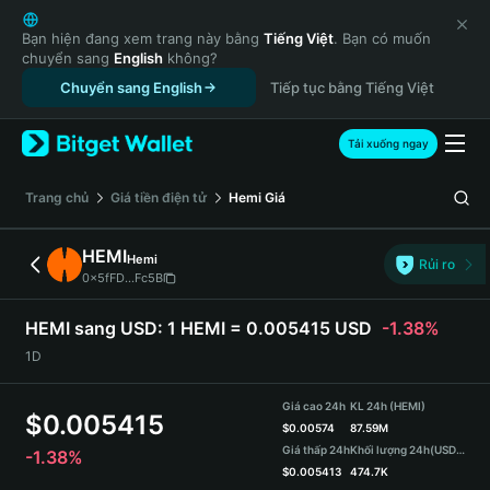
English
日本語
Bạn hiện đang xem trang này bằng
Tiếng Việt
. Bạn có muốn
chuyển sang
English
không?
Tiếng Việt
Chuyển sang English
Tiếp tục bằng Tiếng Việt
Русский
Español (Latinoamérica)
Türkçe
Tải xuống ngay
Italiano
Français
‌Trang chủ
Giá tiền điện tử
Hemi
Giá
Deutsch
简体中文
HEMI
Hemi
Rủi ro
繁體中文
0x5fFD...Fc5B
Português (Portugal)
Bahasa Indonesia
HEMI sang USD:
1 HEMI = 0.005415 USD
-1.38%
ภาษาไทย
1D
हिन्दी
বাংলা
Giá cao 24h
KL 24h (HEMI)
$
0.005415
Español
$
0.00574
87.59M
Giá thấp 24h
Khối lượng 24h
(USDT)
-1.38%
Português (Brasil)
$
0.005413
474.7K
Español (Argentina)