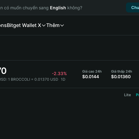
ạn có muốn chuyển sang
English
không?
Chu
ons
Bitget Wallet X
Thêm
70
Giá cao 24h
Giá thấp 24h
-2.33%
$0.0144
$0.01360
USD:
1 BROCCOLI = 0.01370 USD
1D
Lite
P