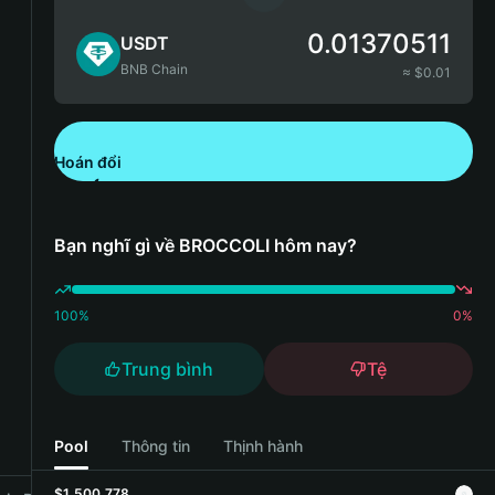
0.01370511
USDT
BNB Chain
≈ $
0.01
Hoán đổi
Tải xuống Bitget Wallet
Bạn nghĩ gì về BROCCOLI hôm nay?
100
%
0
%
Trung bình
Tệ
Pool
Thông tin
Thịnh hành
$1,500,778