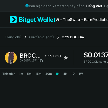
English
Bạn hiện đang xem trang này bằng
Tiếng Việt
. B
日本語
Tiếng Việt
Ví
Thẻ
Swap
Earn
Predicti
Русский
Español (Latinoamérica)
Türkçe
Italiano
‌Trang chủ
Giá tiền điện tử
CZ'S DOG
Giá
Français
Deutsch
$
0.013
BROCCOLI
简体中文
CZ'S DOG
繁體中文
0x6d5A...6714
BROCCOLI sang 
Português (Portugal)
BROCCOLI Price Chart
Bahasa Indonesia
Thời gian
1m
5m
15m
30m
1H
4H
1D
1W
ภาษาไทย
हिन्दी
বাংলা
Español
Português (Brasil)
Español (Argentina)