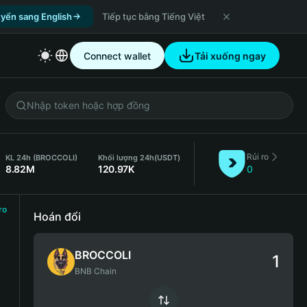
yển sang English
Tiếp tục bằng Tiếng Việt
Connect wallet
Tải xuống ngay
Rủi ro
KL 24h (BROCCOLI)
Khối lượng 24h
(USDT)
8.82M
120.97K
0
ro
Hoán đổi
BROCCOLI
BNB Chain