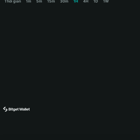
Thời gian
1m
5m
15m
30m
1H
4H
1D
1W