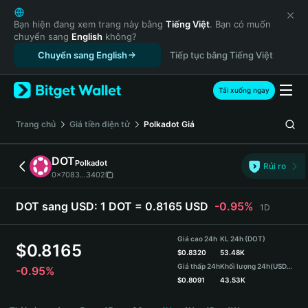
English
日本語
Bạn hiện đang xem trang này bằng
Tiếng Việt
. Bạn có muốn
chuyển sang
English
không?
Tiếng Việt
Chuyển sang English
Tiếp tục bằng Tiếng Việt
Русский
Español (Latinoamérica)
Türkçe
Tải xuống ngay
Italiano
Français
‌Trang chủ
Giá tiền điện tử
Polkadot
Giá
Deutsch
简体中文
DOT
Polkadot
Rủi ro
繁體中文
0x7083...3402
Português (Portugal)
Bahasa Indonesia
DOT sang USD:
1 DOT = 0.8165 USD
-0.95%
1D
ภาษาไทย
हिन्दी
Giá cao 24h
KL 24h (DOT)
$
0.8165
বাংলা
$
0.8320
53.48K
Giá thấp 24h
Khối lượng 24h
(USDT)
-0.95%
Español
$
0.8091
43.53K
Português (Brasil)
DOT Price Chart
Español (Argentina)