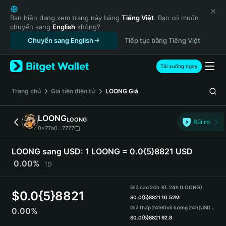
English
日本語
Bạn hiện đang xem trang này bằng
Tiếng Việt
. Bạn có muốn
chuyển sang
English
không?
Tiếng Việt
Chuyển sang English
Tiếp tục bằng Tiếng Việt
Русский
Español (Latinoamérica)
Türkçe
Tải xuống ngay
Italiano
Français
‌Trang chủ
Giá tiền điện tử
LOONG
Giá
Deutsch
简体中文
LOONG
LOONG
Rủi ro
繁體中文
0x77a0...7777
Português (Portugal)
Bahasa Indonesia
LOONG sang USD:
1 LOONG = 0.0{5}8821 USD
ภาษาไทย
0.00%
1D
हिन्दी
বাংলা
Giá cao 24h
KL 24h (LOONG)
$
0.0{5}8821
Español
$
0.0{5}8821
10.52M
Giá thấp 24h
Khối lượng 24h
(USDT)
0.00%
Português (Brasil)
$
0.0{5}8821
92.8
Español (Argentina)