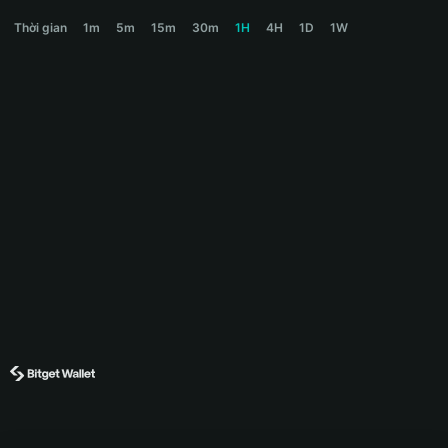
LOONG Price Chart
Thời gian
1m
5m
15m
30m
1H
4H
1D
1W