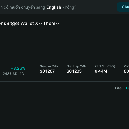
ạn có muốn chuyển sang
English
không?
Chu
ons
Bitget Wallet X
Thêm
Giá cao 24h
Giá thấp 24h
KL 24h (CLO)
Khố
+3.26%
$0.1267
$0.1203
6.44M
80
0.1248 USD
1D
Lite
P