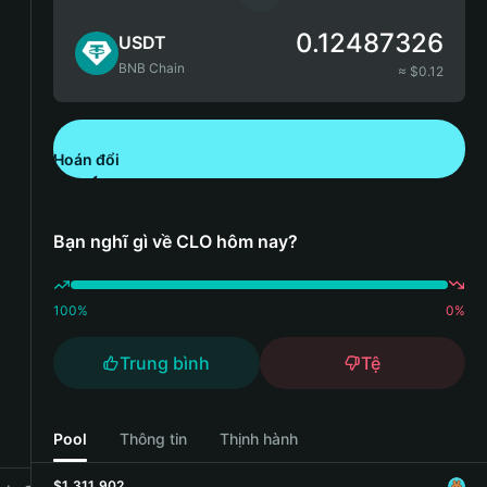
0.12487326
USDT
BNB Chain
≈ $
0.12
Hoán đổi
Tải xuống Bitget Wallet
Bạn nghĩ gì về CLO hôm nay?
100
%
0
%
Trung bình
Tệ
Pool
Thông tin
Thịnh hành
$1,311,902