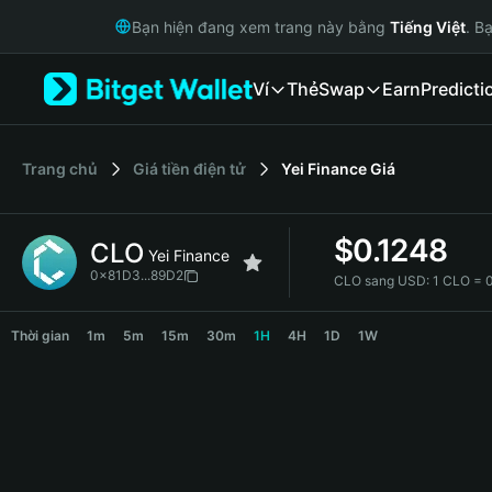
English
Bạn hiện đang xem trang này bằng
Tiếng Việt
. B
日本語
Tiếng Việt
Ví
Thẻ
Swap
Earn
Predicti
Русский
Español (Latinoamérica)
Türkçe
Italiano
‌Trang chủ
Giá tiền điện tử
Yei Finance
Giá
Français
Deutsch
$
0.1248
CLO
简体中文
Yei Finance
繁體中文
0x81D3...89D2
CLO sang USD:
1 CLO = 
Português (Portugal)
CLO Price Chart
Bahasa Indonesia
Thời gian
1m
5m
15m
30m
1H
4H
1D
1W
ภาษาไทย
हिन्दी
বাংলা
Español
Português (Brasil)
Español (Argentina)