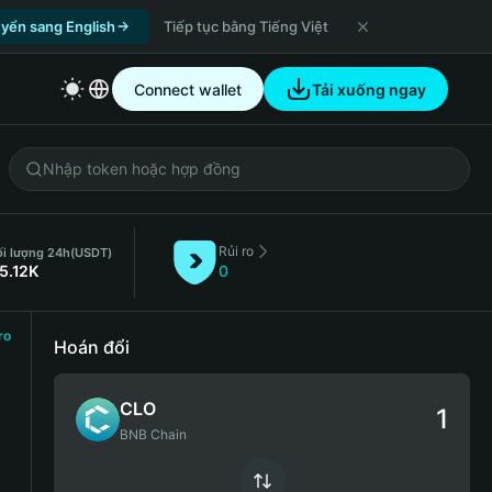
yển sang English
Tiếp tục bằng Tiếng Việt
Connect wallet
Tải xuống ngay
Rủi ro
i lượng 24h
(USDT)
5.12K
0
ro
Hoán đổi
CLO
BNB Chain