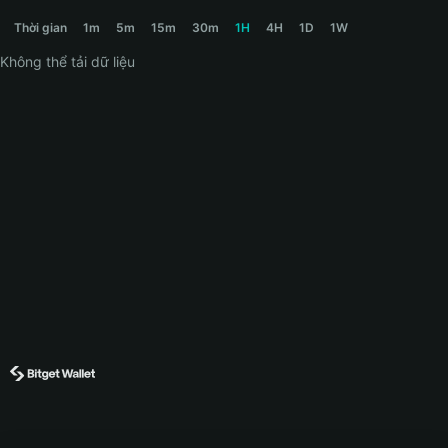
BDOG Price Chart
Thời gian
1m
5m
15m
30m
1H
4H
1D
1W
Không thể tải dữ liệu