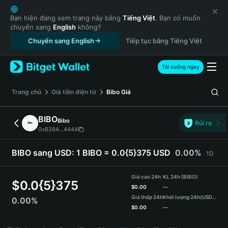
English
日本語
Bạn hiện đang xem trang này bằng
Tiếng Việt
. Bạn có muốn
chuyển sang
English
không?
Tiếng Việt
Chuyển sang English
Tiếp tục bằng Tiếng Việt
Русский
Español (Latinoamérica)
Türkçe
Tải xuống ngay
Italiano
Français
‌Trang chủ
Giá tiền điện tử
Bibo
Giá
Deutsch
简体中文
BIBO
Bibo
Rủi ro
繁體中文
0xB39A...4444
Português (Portugal)
Bahasa Indonesia
BIBO sang USD:
1 BIBO = 0.0{5}375 USD
0.00%
1D
ภาษาไทย
हिन्दी
Giá cao 24h
KL 24h (BIBO)
$
0.0{5}375
বাংলা
$
0.00
--
Giá thấp 24h
Khối lượng 24h
(USDT)
0.00%
Español
$
0.00
--
Português (Brasil)
BIBO Price Chart
Español (Argentina)