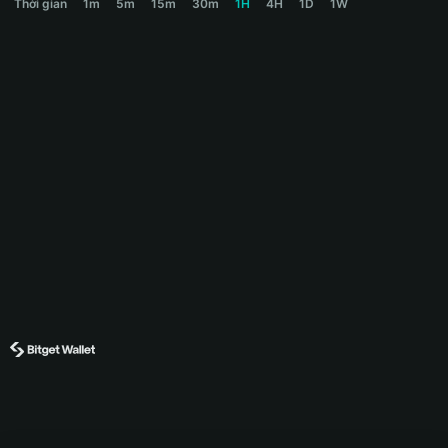
Thời gian
1m
5m
15m
30m
1H
4H
1D
1W