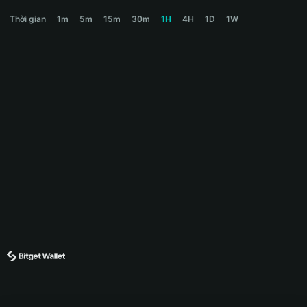
JELLY Price Chart
Thời gian
1m
5m
15m
30m
1H
4H
1D
1W