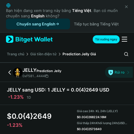
English
日本語
Bạn hiện đang xem trang này bằng
Tiếng Việt
. Bạn có muốn
chuyển sang
English
không?
Tiếng Việt
Chuyển sang English
Tiếp tục bằng Tiếng Việt
Русский
Español (Latinoamérica)
Türkçe
Tải xuống ngay
Italiano
Français
‌Trang chủ
Giá tiền điện tử
Prediction Jelly
Giá
Deutsch
简体中文
JELLY
Prediction Jelly
Rủi ro
繁體中文
0xF581...4444
Português (Portugal)
Bahasa Indonesia
JELLY sang USD:
1 JELLY = 0.0{4}2649 USD
ภาษาไทย
-1.23%
1D
हिन्दी
বাংলা
Giá cao 24h
KL 24h (JELLY)
$
0.0{4}2649
Español
$
0.0{4}2682
24.16M
Giá thấp 24h
Khối lượng 24h
(USDT)
-1.23%
Português (Brasil)
$
0.0{4}2573
640
Español (Argentina)