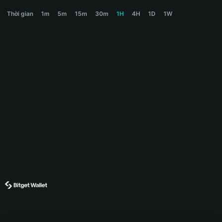
龙头 Price Chart
Thời gian
1m
5m
15m
30m
1H
4H
1D
1W