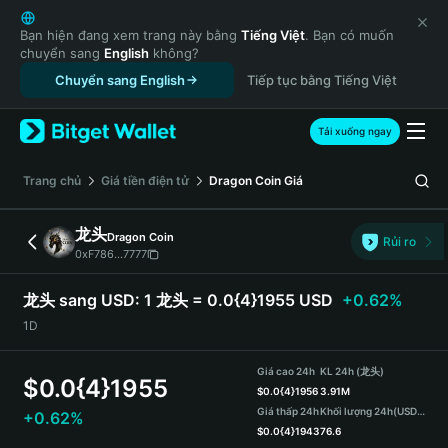
English
日本語
Bạn hiện đang xem trang này bằng
Tiếng Việt
. Bạn có muốn
chuyển sang
English
không?
Tiếng Việt
Chuyển sang English
Tiếp tục bằng Tiếng Việt
Русский
Español (Latinoamérica)
Türkçe
Tải xuống ngay
Italiano
Français
‌Trang chủ
Giá tiền điện tử
Dragon Coin
Giá
Deutsch
简体中文
龙头
Dragon Coin
Rủi ro
繁體中文
0xF786...7777
Português (Portugal)
Bahasa Indonesia
龙头 sang USD:
1 龙头 = 0.0{4}1955 USD
+0.62%
ภาษาไทย
1D
हिन्दी
বাংলা
Giá cao 24h
KL 24h (龙头)
$
0.0{4}1955
Español
$
0.0{4}1956
3.91M
Giá thấp 24h
Khối lượng 24h
(USDT)
+0.62%
Português (Brasil)
$
0.0{4}1943
76.6
Español (Argentina)