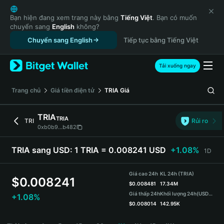
English
日本語
Bạn hiện đang xem trang này bằng
Tiếng Việt
. Bạn có muốn
chuyển sang
English
không?
Tiếng Việt
Chuyển sang English
Tiếp tục bằng Tiếng Việt
Русский
Español (Latinoamérica)
Türkçe
Tải xuống ngay
Italiano
Français
‌Trang chủ
Giá tiền điện tử
TRIA
Giá
Deutsch
简体中文
TRIA
TRIA
TRI
Rủi ro
繁體中文
0xb0b9...b482
Português (Portugal)
Bahasa Indonesia
TRIA sang USD:
1 TRIA = 0.008241 USD
+1.08%
1D
ภาษาไทย
हिन्दी
Giá cao 24h
KL 24h (TRIA)
$
0.008241
বাংলা
$
0.008481
17.34M
Giá thấp 24h
Khối lượng 24h
(USDT)
+1.08%
Español
$
0.008014
142.95K
Português (Brasil)
TRIA Price Chart
Español (Argentina)