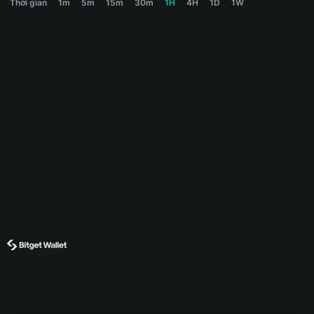
Thời gian
1m
5m
15m
30m
1H
4H
1D
1W