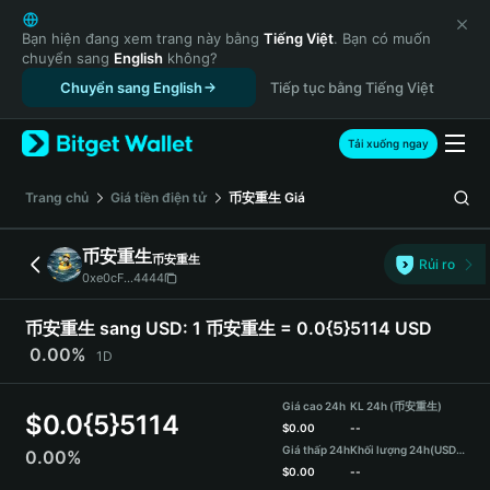
English
日本語
Bạn hiện đang xem trang này bằng
Tiếng Việt
. Bạn có muốn
chuyển sang
English
không?
Tiếng Việt
Chuyển sang English
Tiếp tục bằng Tiếng Việt
Русский
Español (Latinoamérica)
Türkçe
Tải xuống ngay
Italiano
Français
‌Trang chủ
Giá tiền điện tử
币安重生
Giá
Deutsch
简体中文
币安重生
币安重生
Rủi ro
繁體中文
0xe0cF...4444
Português (Portugal)
Bahasa Indonesia
币安重生 sang USD:
1 币安重生 = 0.0{5}5114 USD
ภาษาไทย
0.00%
1D
हिन्दी
বাংলা
Giá cao 24h
KL 24h (币安重生)
$
0.0{5}5114
Español
$
0.00
--
Giá thấp 24h
Khối lượng 24h
(USDT)
0.00%
Português (Brasil)
$
0.00
--
Español (Argentina)