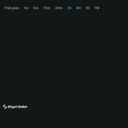
币安重生 Price Chart
Thời gian
1m
5m
15m
30m
1H
4H
1D
1W