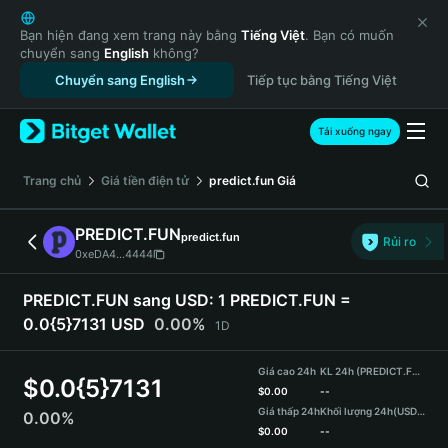
English
日本語
Bạn hiện đang xem trang này bằng
Tiếng Việt
. Bạn có muốn
chuyển sang
English
không?
Tiếng Việt
Chuyển sang English
Tiếp tục bằng Tiếng Việt
Русский
Español (Latinoamérica)
Türkçe
Tải xuống ngay
Italiano
Français
‌Trang chủ
Giá tiền điện tử
predict.fun
Giá
Deutsch
简体中文
PREDICT.FUN
predict.fun
Rủi ro
繁體中文
0xeDA4...4444
Português (Portugal)
Bahasa Indonesia
PREDICT.FUN sang USD:
1 PREDICT.FUN =
ภาษาไทย
0.0{5}7131 USD
0.00%
1D
हिन्दी
বাংলা
Giá cao 24h
KL 24h (PREDICT.FUN)
$
0.0{5}7131
Español
$
0.00
--
Giá thấp 24h
Khối lượng 24h
(USDT)
0.00%
Português (Brasil)
$
0.00
--
Español (Argentina)