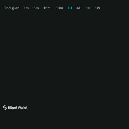
PREDICT.FUN Price Chart
Thời gian
1m
5m
15m
30m
1H
4H
1D
1W