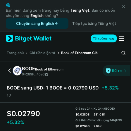
English
日本語
Bạn hiện đang xem trang này bằng
Tiếng Việt
. Bạn có muốn
chuyển sang
English
không?
Tiếng Việt
Chuyển sang English
Tiếp tục bằng Tiếng Việt
Русский
Español (Latinoamérica)
Türkçe
Tải xuống ngay
Italiano
Français
‌Trang chủ
Giá tiền điện tử
Book of Ethereum
Giá
Deutsch
简体中文
BOOE
Book of Ethereum
Rủi ro
繁體中文
0x289F...40a6
Português (Portugal)
Bahasa Indonesia
BOOE sang USD:
1 BOOE = 0.02790 USD
+5.32%
ภาษาไทย
1D
हिन्दी
বাংলা
Giá cao 24h
KL 24h (BOOE)
$
0.02790
Español
$
0.02808
281.08K
Giá thấp 24h
Khối lượng 24h
(USDT)
+5.32%
Português (Brasil)
$
0.02646
7.84K
Español (Argentina)