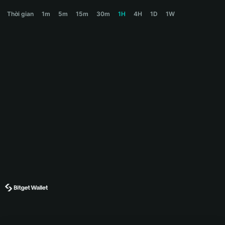
BOOE Price Chart
Thời gian
1m
5m
15m
30m
1H
4H
1D
1W