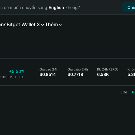
ạn có muốn chuyển sang
English
không?
Chu
ons
Bitget Wallet X
Thêm
Giá cao 24h
Giá thấp 24h
KL 24h (ZRO)
Khối
+5.50%
$0.8514
$0.7718
6.58K
5.3
.8183 USD
1D
Lite
P