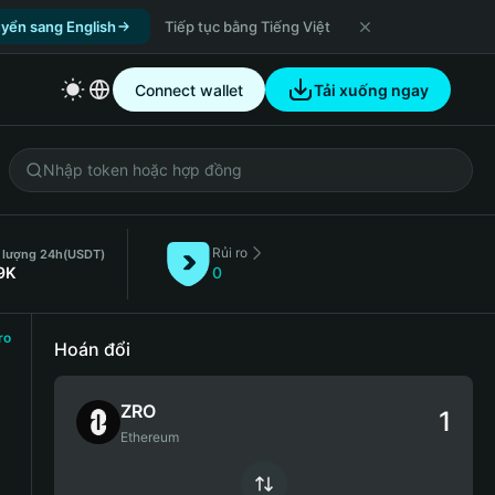
yển sang English
Tiếp tục bằng Tiếng Việt
Connect wallet
Tải xuống ngay
Rủi ro
 lượng 24h
(USDT)
9K
0
ro
Hoán đổi
ZRO
Ethereum