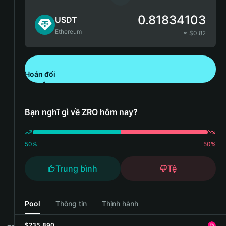
0.81834103
USDT
Ethereum
≈ $
0.82
Hoán đổi
Tải xuống Bitget Wallet
Bạn nghĩ gì về ZRO hôm nay?
50
%
50
%
Trung bình
Tệ
Pool
Thông tin
Thịnh hành
$235,890