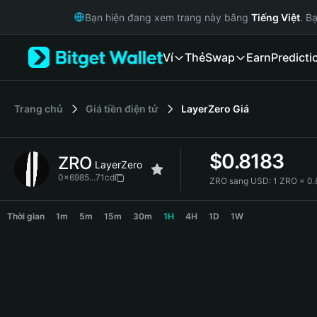
English
Bạn hiện đang xem trang này bằng
Tiếng Việt
. B
日本語
Tiếng Việt
Ví
Thẻ
Swap
Earn
Predicti
Русский
Español (Latinoamérica)
Türkçe
Italiano
‌Trang chủ
Giá tiền điện tử
LayerZero
Giá
Français
Deutsch
$
0.8183
ZRO
简体中文
LayerZero
繁體中文
0x6985...71cd
ZRO sang USD:
1 ZRO = 0
Português (Portugal)
ZRO Price Chart
Bahasa Indonesia
Thời gian
1m
5m
15m
30m
1H
4H
1D
1W
ภาษาไทย
हिन्दी
বাংলা
Español
Português (Brasil)
Español (Argentina)