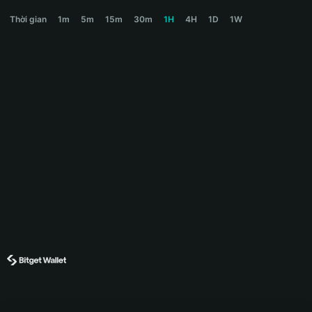
PENDLE Price Chart
Thời gian
1m
5m
15m
30m
1H
4H
1D
1W