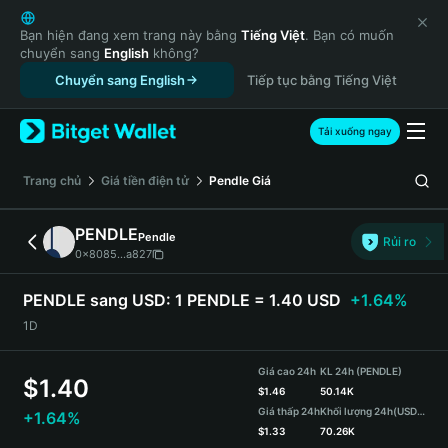
English
日本語
Bạn hiện đang xem trang này bằng
Tiếng Việt
. Bạn có muốn
chuyển sang
English
không?
Tiếng Việt
Chuyển sang English
Tiếp tục bằng Tiếng Việt
Русский
Español (Latinoamérica)
Türkçe
Tải xuống ngay
Italiano
Français
‌Trang chủ
Giá tiền điện tử
Pendle
Giá
Deutsch
简体中文
PENDLE
Pendle
Rủi ro
繁體中文
0x8085...a827
Português (Portugal)
Bahasa Indonesia
PENDLE sang USD:
1 PENDLE = 1.40 USD
+1.64%
ภาษาไทย
1D
हिन्दी
বাংলা
Giá cao 24h
KL 24h (PENDLE)
$
1.40
Español
$
1.46
50.14K
Giá thấp 24h
Khối lượng 24h
(USDT)
+1.64%
Português (Brasil)
$
1.33
70.26K
Español (Argentina)