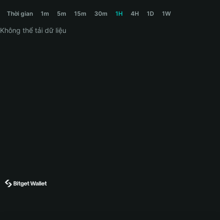
CAPE Price Chart
Thời gian
1m
5m
15m
30m
1H
4H
1D
1W
Không thể tải dữ liệu