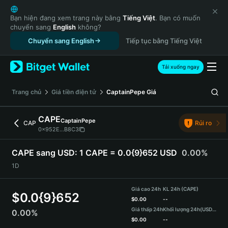
English
日本語
Bạn hiện đang xem trang này bằng
Tiếng Việt
. Bạn có muốn
chuyển sang
English
không?
Tiếng Việt
Chuyển sang English
Tiếp tục bằng Tiếng Việt
Русский
Español (Latinoamérica)
Türkçe
Tải xuống ngay
Italiano
Français
‌Trang chủ
Giá tiền điện tử
CaptainPepe
Giá
Deutsch
简体中文
CAPE
CaptainPepe
CAP
Rủi ro
繁體中文
0x952E...B8C3
Português (Portugal)
Bahasa Indonesia
CAPE sang USD:
1 CAPE = 0.0{9}652 USD
0.00%
ภาษาไทย
1D
हिन्दी
বাংলা
Giá cao 24h
KL 24h (CAPE)
$
0.0{9}652
Español
$
0.00
--
Giá thấp 24h
Khối lượng 24h
(USDT)
0.00%
Português (Brasil)
$
0.00
--
Español (Argentina)