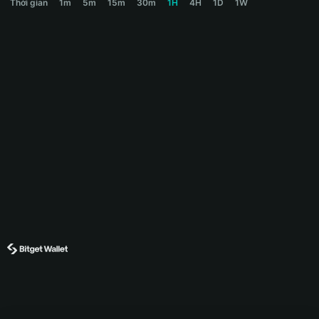
Thời gian
1m
5m
15m
30m
1H
4H
1D
1W