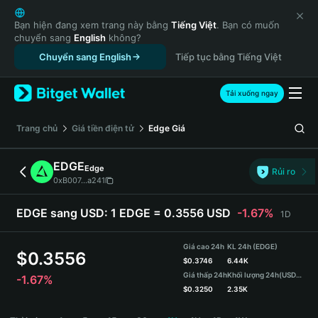
English
日本語
Bạn hiện đang xem trang này bằng
Tiếng Việt
. Bạn có muốn
chuyển sang
English
không?
Tiếng Việt
Chuyển sang English
Tiếp tục bằng Tiếng Việt
Русский
Español (Latinoamérica)
Türkçe
Tải xuống ngay
Italiano
Français
‌Trang chủ
Giá tiền điện tử
Edge
Giá
Deutsch
简体中文
EDGE
Edge
Rủi ro
繁體中文
0xB007...a241
Português (Portugal)
Bahasa Indonesia
EDGE sang USD:
1 EDGE = 0.3556 USD
-1.67%
1D
ภาษาไทย
हिन्दी
Giá cao 24h
KL 24h (EDGE)
$
0.3556
বাংলা
$
0.3746
6.44K
Giá thấp 24h
Khối lượng 24h
(USDT)
-1.67%
Español
$
0.3250
2.35K
Português (Brasil)
EDGE Price Chart
Español (Argentina)