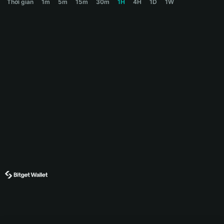
Thời gian
1m
5m
15m
30m
1H
4H
1D
1W