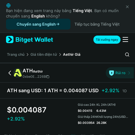
English
日本語
Bạn hiện đang xem trang này bằng
Tiếng Việt
. Bạn có muốn
chuyển sang
English
không?
Tiếng Việt
Chuyển sang English
Tiếp tục bằng Tiếng Việt
Русский
Español (Latinoamérica)
Türkçe
Tải xuống ngay
Italiano
Français
‌Trang chủ
Giá tiền điện tử
Aethir
Giá
Deutsch
简体中文
ATH
Aethir
Rủi ro
繁體中文
0xbe0E...226B
Português (Portugal)
Bahasa Indonesia
ATH sang USD:
1 ATH = 0.004087 USD
+2.92%
1D
ภาษาไทย
हिन्दी
Giá cao 24h
KL 24h (ATH)
$
0.004087
বাংলা
$
0.00415
6.43M
Giá thấp 24h
Khối lượng 24h
(USDT)
+2.92%
Español
$
0.003954
26.28K
Português (Brasil)
ATH Price Chart
Español (Argentina)