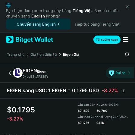
English
日本語
Bạn hiện đang xem trang này bằng
Tiếng Việt
. Bạn có muốn
chuyển sang
English
không?
Tiếng Việt
Chuyển sang English
Tiếp tục bằng Tiếng Việt
Русский
Español (Latinoamérica)
Türkçe
Tải xuống ngay
Italiano
Français
‌Trang chủ
Giá tiền điện tử
Eigen
Giá
Deutsch
简体中文
EIGEN
Eigen
Rủi ro
繁體中文
0xec53...1F83
Português (Portugal)
Bahasa Indonesia
EIGEN sang USD:
1 EIGEN = 0.1795 USD
-3.27%
1D
ภาษาไทย
हिन्दी
Giá cao 24h
KL 24h (EIGEN)
$
0.1795
বাংলা
$
0.1899
50.79K
Giá thấp 24h
Khối lượng 24h
(USDT)
-3.27%
Español
$
0.1786
9.12K
Português (Brasil)
EIGEN Price Chart
Español (Argentina)