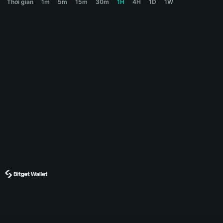
Thời gian
1m
5m
15m
30m
1H
4H
1D
1W