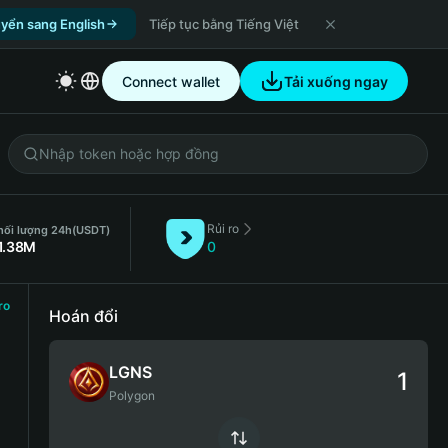
yển sang English
Tiếp tục bằng Tiếng Việt
Connect wallet
Tải xuống ngay
Rủi ro
hối lượng 24h
(USDT)
1.38M
0
ro
Hoán đổi
LGNS
Polygon