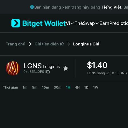
English
Bạn hiện đang xem trang này bằng
Tiếng Việt
. B
日本語
Tiếng Việt
Ví
Thẻ
Swap
Earn
Predicti
Русский
Español (Latinoamérica)
Türkçe
Italiano
‌Trang chủ
Giá tiền điện tử
Longinus
Giá
Français
Deutsch
$
1.40
LGNS
简体中文
Longinus
繁體中文
0xeB51...0F01
LGNS sang USD:
1 LGNS 
Português (Portugal)
LGNS Price Chart
Bahasa Indonesia
Thời gian
1m
5m
15m
30m
1H
4H
1D
1W
ภาษาไทย
हिन्दी
বাংলা
Español
Português (Brasil)
Español (Argentina)