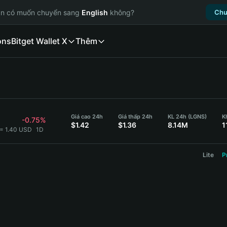
ạn có muốn chuyển sang
English
không?
Chu
ons
Bitget Wallet X
Thêm
Giá cao 24h
Giá thấp 24h
KL 24h (LGNS)
K
-0.75%
$1.42
$1.36
8.14M
1
= 1.40 USD
1D
Lite
P