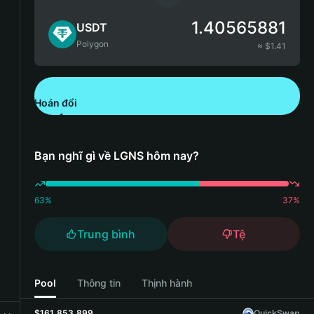
1.40565881
USDT
Polygon
≈ $
1.41
Hoán đổi
Tải xuống Bitget Wallet
Bạn nghĩ gì về LGNS hôm nay?
63
%
37
%
Trung bình
Tệ
Pool
Thông tin
Thịnh hành
$161,853,899
QuickSwap