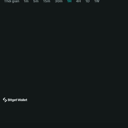
Thời gian
1m
5m
15m
30m
1H
4H
1D
1W