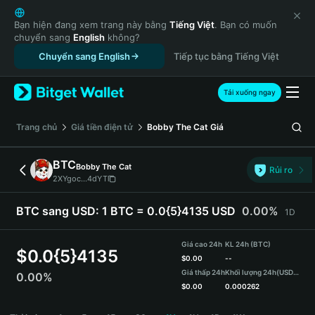
English
日本語
Bạn hiện đang xem trang này bằng
Tiếng Việt
. Bạn có muốn
chuyển sang
English
không?
Tiếng Việt
Chuyển sang English
Tiếp tục bằng Tiếng Việt
Русский
Español (Latinoamérica)
Türkçe
Tải xuống ngay
Italiano
Français
‌Trang chủ
Giá tiền điện tử
Bobby The Cat
Giá
Deutsch
简体中文
BTC
Bobby The Cat
Rủi ro
繁體中文
2XYgoc...4dYT
Português (Portugal)
Bahasa Indonesia
BTC sang USD:
1 BTC = 0.0{5}4135 USD
0.00%
1D
ภาษาไทย
हिन्दी
Giá cao 24h
KL 24h (BTC)
$
0.0{5}4135
বাংলা
$
0.00
--
Giá thấp 24h
Khối lượng 24h
(USDT)
0.00%
Español
$
0.00
0.000262
Português (Brasil)
BTC Price Chart
Español (Argentina)