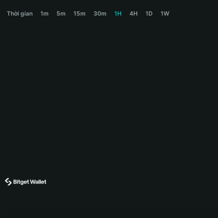
GNWR Price Chart
Thời gian
1m
5m
15m
30m
1H
4H
1D
1W