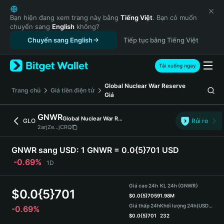
English
日本語
Bạn hiện đang xem trang này bằng
Tiếng Việt
. Bạn có muốn
chuyển sang
English
không?
Tiếng Việt
Chuyển sang English
Tiếp tục bằng Tiếng Việt
Русский
Español (Latinoamérica)
Türkçe
Tải xuống ngay
Italiano
Global Nuclear War Reserve
Français
‌Trang chủ
Giá tiền điện tử
Giá
Deutsch
简体中文
GNWR
Global Nuclear War Reserve
GLO
Rủi ro
繁體中文
2arjZe...jCRQ
Português (Portugal)
Bahasa Indonesia
GNWR sang USD:
1 GNWR = 0.0{5}701 USD
ภาษาไทย
-0.69%
1D
हिन्दी
বাংলা
Giá cao 24h
KL 24h (GNWR)
$
0.0{5}701
Español
$
0.0{5}7059
1.98M
Giá thấp 24h
Khối lượng 24h
(USDT)
-0.69%
Português (Brasil)
$
0.0{5}701
232
Español (Argentina)